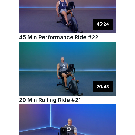
45
:
24
45 Min Performance Ride #22
20
:
43
20 Min Rolling Ride #21