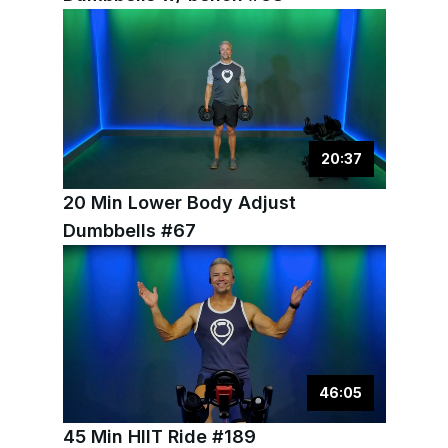
20
:
37
20 Min Lower Body Adjust
Dumbbells #67
46
:
05
45 Min HIIT Ride #189