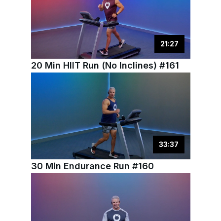
21
:
27
20 Min HIIT Run (No Inclines) #161
33
:
37
30 Min Endurance Run #160