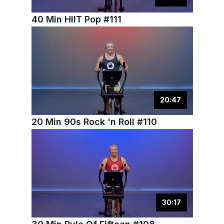
40 Min HIIT Pop #111
20
:
47
20 Min 90s Rock 'n Roll #110
30
:
17