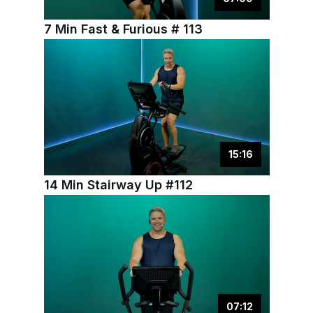
7 Min Fast & Furious # 113
15
:
16
14 Min Stairway Up #112
07
:
12