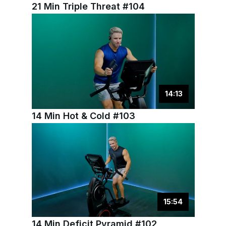
21 Min Triple Threat #104
14
:
13
14 Min Hot & Cold #103
15
:
54
14 Min Deficit Pyramid #102