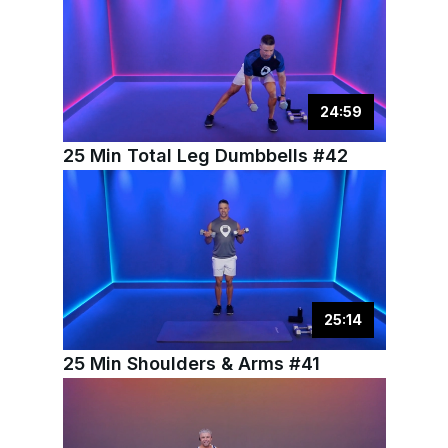
24
:
59
25 Min Total Leg Dumbbells #42
25
:
14
25 Min Shoulders & Arms #41