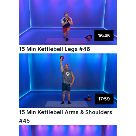
16
:
45
15 Min Kettlebell Legs #46
17
:
59
15 Min Kettlebell Arms & Shoulders
#45