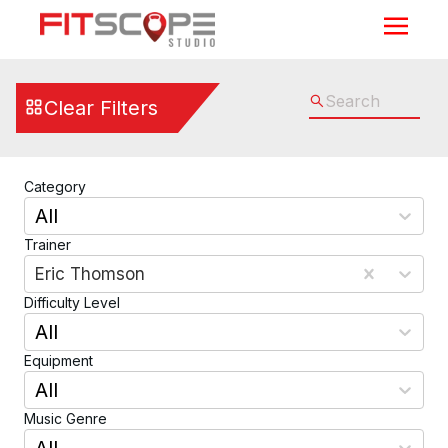
Cycling, Elliptical, Running, Walking, Rowing, & Max Traine
Clear Filters
Category
All
Trainer
Eric Thomson
Difficulty Level
All
Equipment
All
Music Genre