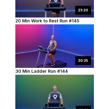
23
:
20
20 Min Work to Rest Run #145
30
:
25
30 Min Ladder Run #144