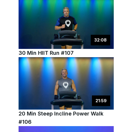
32
:
08
30 Min HIIT Run #107
21
:
59
20 Min Steep Incline Power Walk
#106