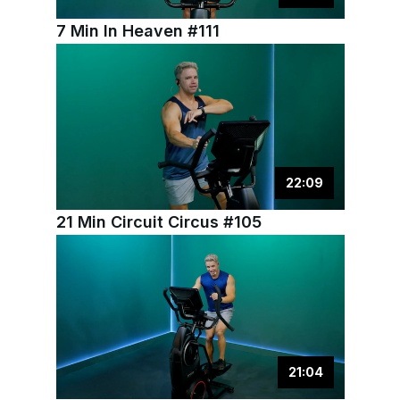
7 Min In Heaven #111
22
:
09
21 Min Circuit Circus #105
21
:
04