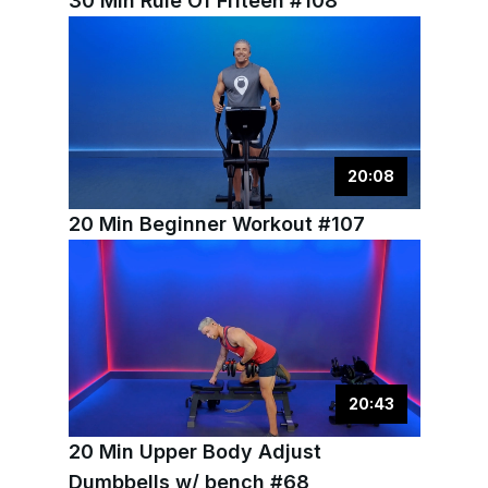
30 Min Rule Of Fifteen #108
20
:
08
20 Min Beginner Workout #107
20
:
43
20 Min Upper Body Adjust
Dumbbells w/ bench #68