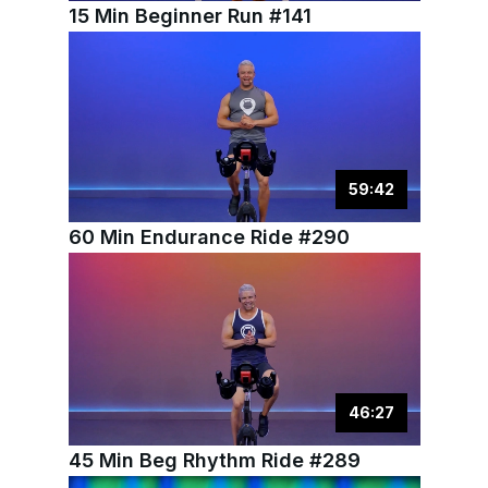
15 Min Beginner Run #141
59
:
42
60 Min Endurance Ride #290
46
:
27
45 Min Beg Rhythm Ride #289