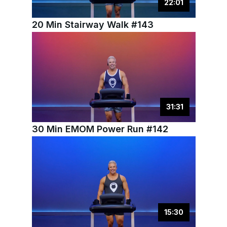
22
:
01
20 Min Stairway Walk #143
31
:
31
30 Min EMOM Power Run #142
15
:
30