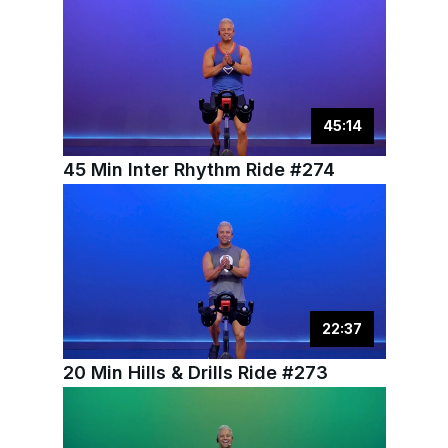
45
:
14
45 Min Inter Rhythm Ride #274
22
:
37
20 Min Hills & Drills Ride #273