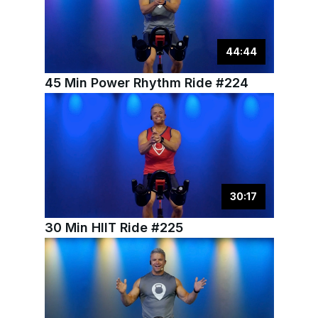
44
:
44
45 Min Power Rhythm Ride #224
30
:
17
30 Min HIIT Ride #225