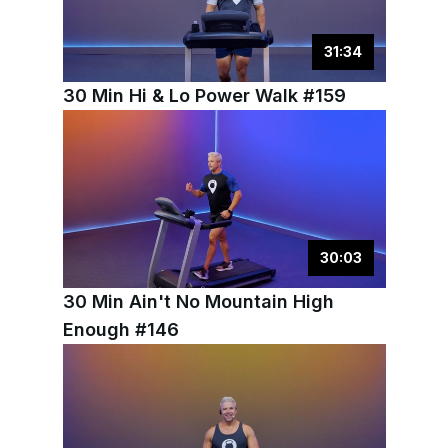
31
:
34
30 Min Hi & Lo Power Walk #159
30
:
03
30 Min Ain't No Mountain High
Enough #146