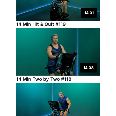
14
:
01
14 Min Hit & Quit #119
14
:
08
14 Min Two by Two #118