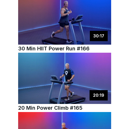
30
:
17
30 Min HIIT Power Run #166
20
:
19
20 Min Power Climb #165