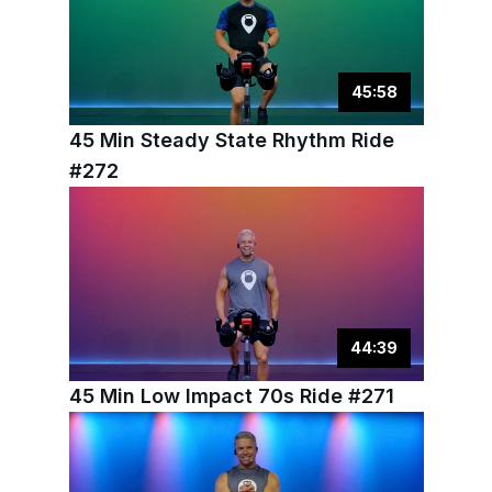
45
:
58
45 Min Steady State Rhythm Ride
#272
44
:
39
45 Min Low Impact 70s Ride #271