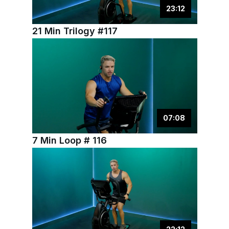
23
:
12
21 Min Trilogy #117
07
:
08
7 Min Loop # 116