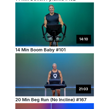
14
:
10
14 Min Boom Baby #101
21
:
03
20 Min Beg Run (No Incline) #167