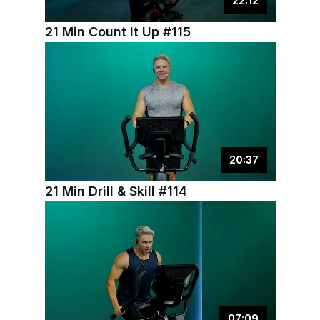
22
:
12
21 Min Count It Up #115
20
:
37
21 Min Drill & Skill #114
07
:
09