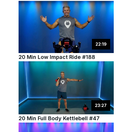
22
:
19
20 Min Low Impact Ride #188
23
:
27
20 Min Full Body Kettlebell #47